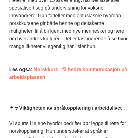
Helene, med over 15 års erfaring, har det siste året
spesialisert seg på undervisning for voksne
innvandrere. Hun forteller med entusiasme hvordan
norskkursene gir både henne og deltakerne
muligheten til å bli kjent med nye mennesker og lære
om hverandres kulturer. "Det er fascinerende å se hvor
mange likheter vi egentlig har," sier hun.
Les også:
Norskkurs - få bedre kommunikasjon på
arbeidsplassen
👨‍🎓
Viktigheten av språkopplæring i arbeidslivet
Vi spurte Helene hvorfor bedrifter bør legge til rette for
norskopplæring. Hun understreker at språk er